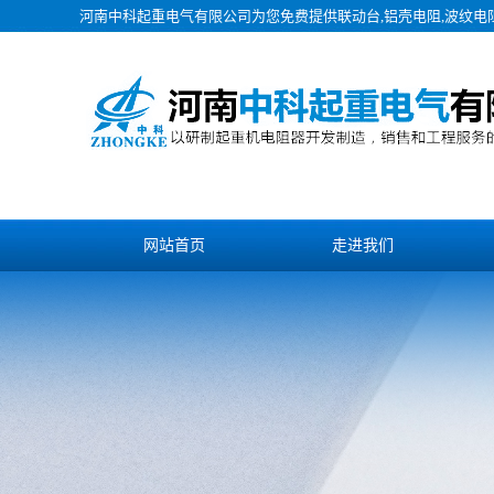
河南中科起重电气有限公司为您免费提供
联动台
,铝壳电阻,波纹
网站首页
走进我们