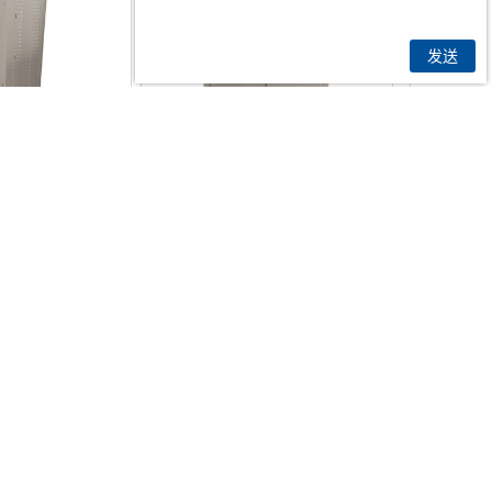
发送
锈钢电阻柜
四川接地电阻柜