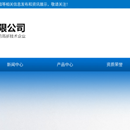
电阻等相关信息发布和资讯展示，敬请关注！
新闻中心
产品中心
资质荣誉