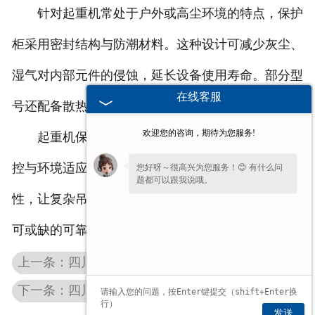
针对起重机常处于户外或高尘环境的特点，保护
柜采用密封结构与防潮材料。这种设计可减少灰尘、
湿气对内部元件的侵蚀，延长设备使用寿命。部分型
在线客服
号还配备散热装置，确保高温环境下仍能稳定运行。
欢迎您的咨询，期待为您服务!
起重机保护柜通过电路保护、操作安全、状态监
控与环境适应，构建起安全体系。其隐形防护的特
您好呀～很高兴为您服务！😊 有什么问
题都可以跟我说哦。
性，让复杂吊装作业变得更可控，成为工业场景中不
可或缺的可靠支撑。
上一条：四川起重机联动台的内在协同机制解析
下一条：四川条形电阻器：电源设计的隐形调节器
发送