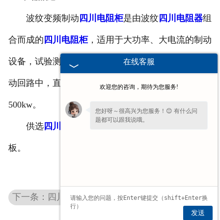
四川滤波器
波纹变频制动
四川电阻柜
是由波纹
四川电阻器
组
合而成的
四川电阻柜
，适用于大功率、大电流的制动
四川触头总成
设备，试验测试设备，电梯、起重等变频器的能耗制
在线客服
动回路中，直流电压500V-2000V，额定功率20kw-
欢迎您的咨询，期待为您服务!
500kw。
您好呀～很高兴为您服务！😊 有什么问
题都可以跟我说哦。
供选
四川配件
:散热风扇、户外型防雨的叶窗盖
板。
下一条：四川波纹制动电阻
发送