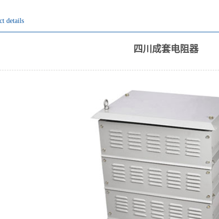
Previous slide
Next slide
t details
四川成套电阻器