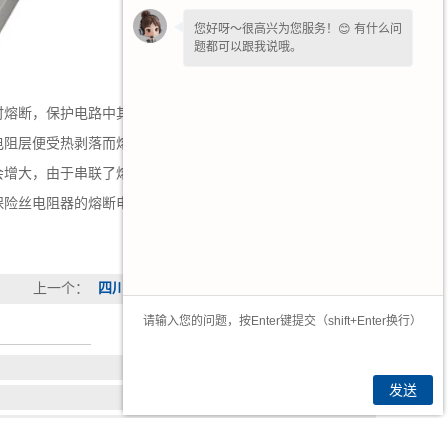
您好呀～很高兴为您服务！😊 有什么问
题都可以跟我说哦。
如果您愿意，留下
【手机号】
🔔后续有
时熔断，保护电路中其他元件免受损坏。在电路负载发生短
优惠和详情第一时间电话通知您哦。
时电阻层便受热剥落而熔断，起到保险作用，保护整机安全。
会增大，由于串联了熔断电阻器R。和R。，故起到了限制电
保险丝电阻器的熔断电流值时，R，和R：便立即被烧断，从
上一个：
四川变频制动电阻柜
发送