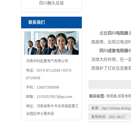
四川触头总成
联系我们
成套
四川电阻器
路故障、出现过电流
四川成套电阻器
流增大的作用，在一
河南中科起重电气有限公司
而保护了灯丝及显像
电话：0373-8711036 / 0373-
8710036
手机：13837356599
相关标签:
电阻器,成套电
邮箱：
1370257957@qq.com
地址：河南省新乡市长垣县起重工
来源：
http://sichuan.hnzk
业园区纬七路东段
发布时间：2021-08-27
相关资讯