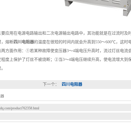
主要应用在电源电路输出和二次电源输出电路中，其功能就是在过流时及
时，熔断
四川电阻器
的温度在很短的时间内就会升高到550～600℃，这
有两方面作用：①若某种故障使变压器3～4端电压升高时，流过灯丝电流
定程度上保护了灯丝不被烧断；②当3～4端电压继续升高，使电流增大到
管。
下一个：
四川电阻器
阻器
qzdq.com/product762358.html